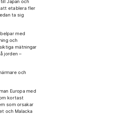
till Japan och
 att etablera fler
sedan ta sig
kabelpar med
kning och
gsiktiga mätningar
å jorden –
 närmare och
amman Europa med
nom kortast
blem som orsakar
vet och Malacka