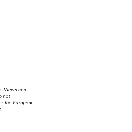
n. Views and
o not
her the European
m.