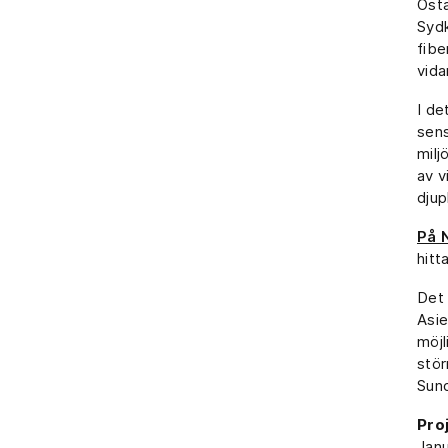
Östa
Sydk
fibe
vida
I de
sens
milj
av v
djup
På 
hitt
Det
Asie
möjl
stör
Sun
Pro
Jan