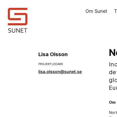
Om Sunet
T
N
Lisa Olsson
In
PROJEKTLEDARE
de
lisa.olsson@sunet.se
gl
Eu
Om 
Nort