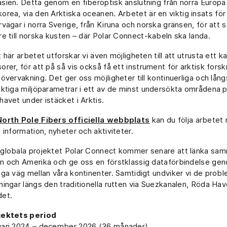
sien. Detta genom en fiberoptisk anslutning från norra Europa 
orea, via den Arktiska oceanen. Arbetet
är en viktig insats för
rvägar i norra Sverige, från Kiruna och norska gränsen, för att 
re till norska kusten – där Polar Connect-kabeln ska landa.
t här arbetet utforskar vi även möjligheten till att utrusta ett 
orer, för att på så vis också få ett instrument för arktisk fors
öövervakning. Det ger oss möjligheter till kontinuerliga och lån
iktiga miljöparametrar i ett av de minst undersökta områdena p
havet under istäcket i Arktis.
North Pole Fibers officiella webbplats
kan du följa arbetet
a information, nyheter och aktiviteter.
 globala projektet Polar Connect kommer senare att länka s
n och Amerika och ge oss en förstklassig dataförbindelse ge
iga väg mellan våra kontinenter. Samtidigt undviker vi de pro
ningar längs den traditionella rutten via Suezkanalen, Röda Ha
det.
jektets period
uari 2024
–
december 2026 (36 månader).