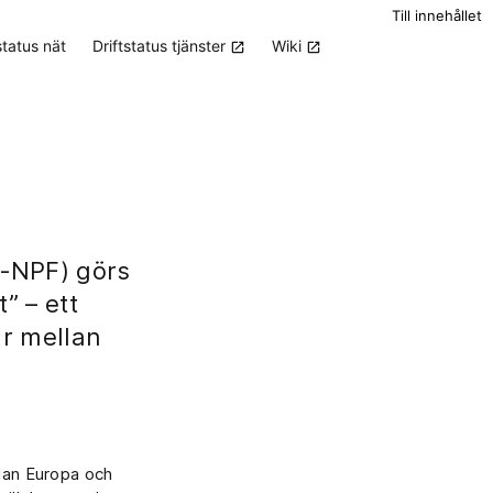
Till innehållet
status nät
Driftstatus tjänster
Wiki
G-NPF) görs
” – ett
ar mellan
llan Europa och