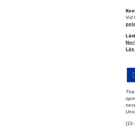
Kon
Vid 
pol
Län
Nor
Läs
The 
opin
nece
Unio
[22